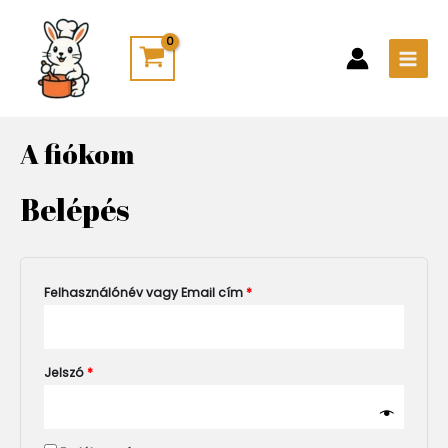
Skip
Kötelező
Kötelező
Kötelező
Kötelező
Main
to
Men
content
A fiókom
Belépés
Felhasználónév vagy Email cím
*
Jelszó
*