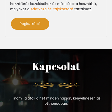
hozzáférés kezeléséhez és más célokra használjuk,
melyeket a
Adatkezelési tájékoztató
tartalmaz.
Regisztráció
Kapcsolat
Finom Falatok a hét minden napján, kényelmesen az
otthonodban.