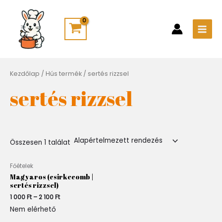
Skip
Main
to
Men
content
Kezdőlap
/ Hús termék / sertés rizzsel
sertés rizzsel
Összesen 1 találat
Ártartomány:
Főételek
1
Magyaros (csirkecomb |
000 Ft
sertés rizzsel)
-
1 000
Ft
–
2 100
Ft
2
100 Ft
Nem elérhető