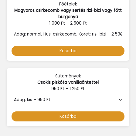
Főételek
Magyaros csirkecomb vagy sertés rizi-bizi vagy főtt
burgonya
1 900
Ft
–
2 500
Ft
Kosárba
Sütemények
Csokis piskóta vaníliaöntettel
950
Ft
–
1 250
Ft
Kosárba