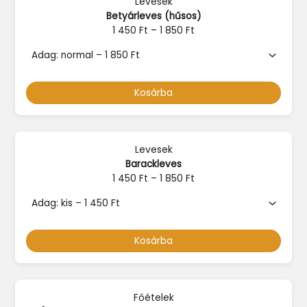
Levesek
Betyárleves (hűsos)
1 450
Ft
–
1 850
Ft
Kosárba
Levesek
Barackleves
1 450
Ft
–
1 850
Ft
Kosárba
Főételek