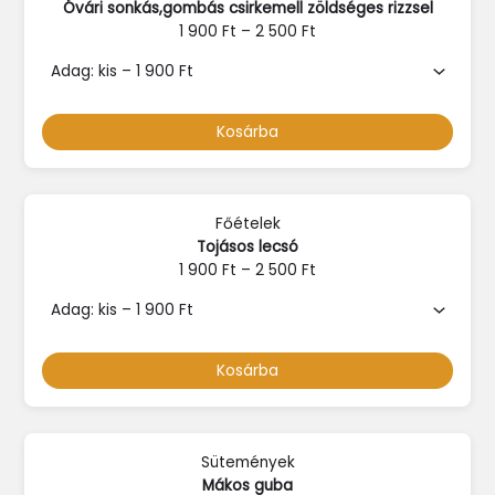
Óvári sonkás,gombás csirkemell zöldséges rizzsel
1 900
Ft
–
2 500
Ft
Kosárba
Főételek
Tojásos lecsó
1 900
Ft
–
2 500
Ft
Kosárba
Sütemények
Mákos guba