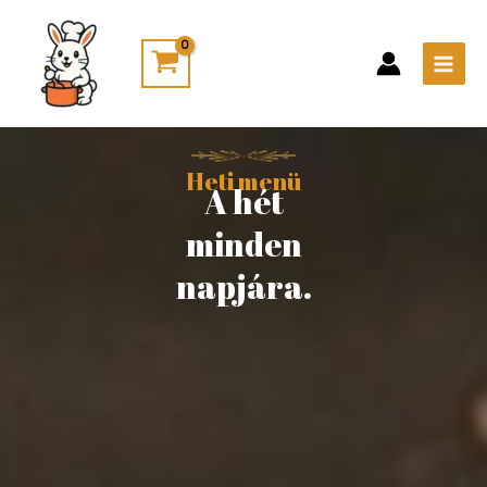
Skip
Main
to
Men
content
Heti menü
A hét
minden
napjára.