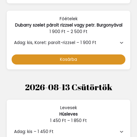
Főételek
Dubarry szelet párolt rizzsel vagy petr. Burgonyával
1 900
Ft
–
2 500
Ft
Kosárba
2026-08-13 Csütörtök
Levesek
Húsleves
1 450
Ft
–
1 850
Ft