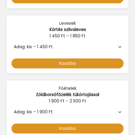
Levesek
Körtés szilvaleves
1 450
Ft
–
1 850
Ft
Kosárba
Főételek
Zöldborsófőzelék tükörtojással
1 900
Ft
–
2 500
Ft
Kosárba