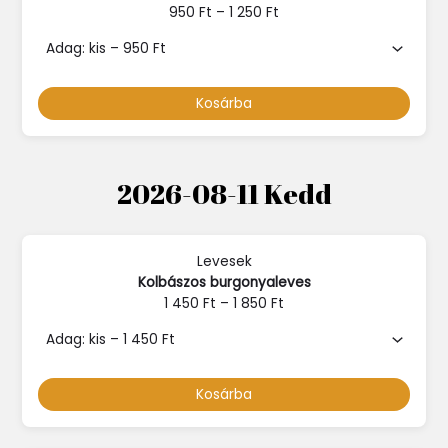
950
Ft
–
1 250
Ft
Kosárba
2026-08-11 Kedd
Levesek
Kolbászos burgonyaleves
1 450
Ft
–
1 850
Ft
Kosárba