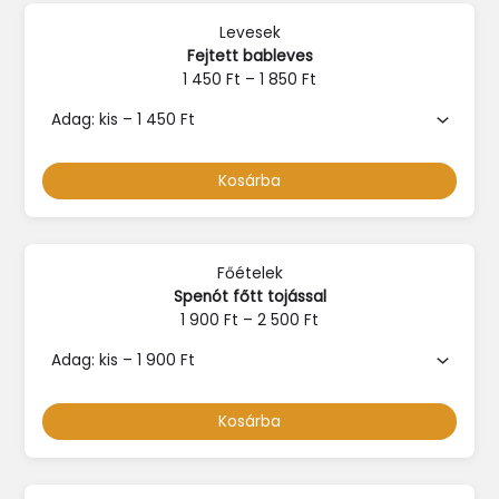
Levesek
Fejtett bableves
1 450
Ft
–
1 850
Ft
Kosárba
Főételek
Spenót főtt tojással
1 900
Ft
–
2 500
Ft
Kosárba