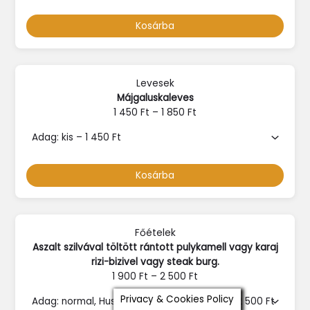
Kosárba
Levesek
Májgaluskaleves
1 450
Ft
–
1 850
Ft
Kosárba
Főételek
Aszalt szilvával töltött rántott pulykamell vagy karaj
rizi-bizivel vagy steak burg.
1 900
Ft
–
2 500
Ft
Privacy & Cookies Policy