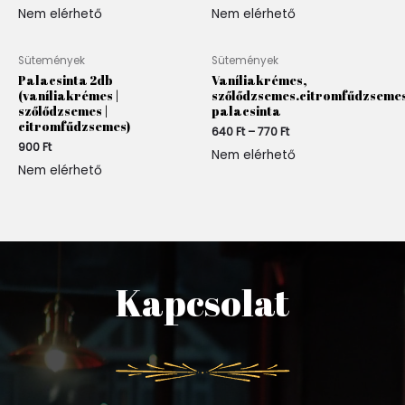
Nem elérhető
Nem elérhető
Ártartomány:
Sütemények
Sütemények
640 Ft
Palacsinta 2db
Vaníliakrémes,
-
(vaníliakrémes |
szőlődzsemes.citromfűdzseme
770 Ft
szőlődzsemes |
palacsinta
citromfűdzsemes)
640
Ft
–
770
Ft
900
Ft
Nem elérhető
Nem elérhető
Kapcsolat