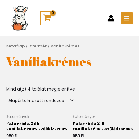
Skip
Main
to
Men
content
Kezdőlap
/ Íz termék / Vaníliakrémes
Vaníliakrémes
Mind a(z) 4 találat megjelenítve
Sütemények
Sütemények
Palacsinta 2 db
Palacsinta 2 db
vaníliakrémes.szőlődzsemes
vaníliakrémes.szőlődzsemes
950
Ft
950
Ft