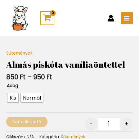
Skip
Main
to
Men
content
Ártartomány:
Sütemények
Quantity
850 Ft
Almás piskóta vaníliaöntettel
-
950 Ft
850
Ft
–
950
Ft
Adag
Kis
Normál
Nem elérhető
-
+
Cikkszám:
N/A
Kategória:
Sütemények