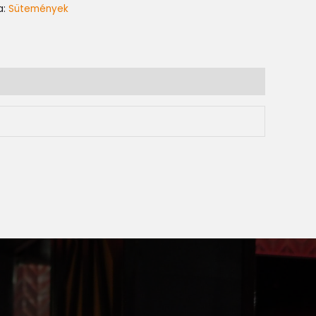
a:
Sütemények