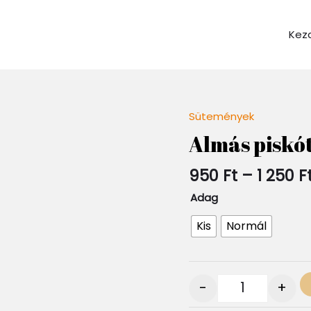
Kez
Sütemények
Quantity
Almás piskót
950
Ft
–
1 250
F
Adag
Kis
Normál
-
+