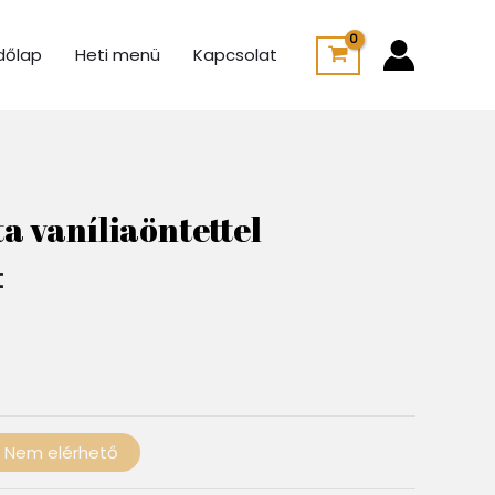
dőlap
Heti menü
Kapcsolat
Ártartomány:
950 Ft
a vaníliaöntettel
-
1
t
250 Ft
Nem elérhető