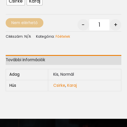
Csirke
Karaj
Nem elérhető
-
+
Cikkszám:
N/A
Kategória:
Főételek
További információk
Adag
Kis, Normál
Hús
Csirke
,
Karaj