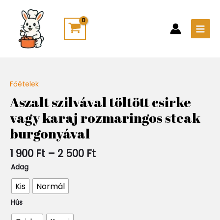
Skip
Main
to
Men
content
Ártartomány:
Főételek
Quantity
1
Aszalt szilvával töltött csirke
900 Ft
vagy karaj rozmaringos steak
-
2
burgonyával
500 Ft
1 900
Ft
–
2 500
Ft
Adag
Kis
Normál
Hús