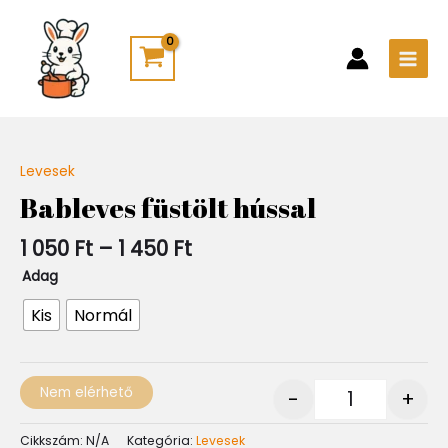
Skip
Main
to
Men
content
Ártartomány:
Levesek
Quantity
1
Bableves füstölt hússal
050 Ft
-
1 050
Ft
–
1 450
Ft
1
450 Ft
Adag
Kis
Normál
Nem elérhető
-
+
Cikkszám:
N/A
Kategória:
Levesek