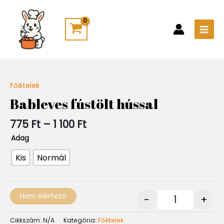
Skip
Main
to
Men
content
Ártartomány:
Főételek
Quantity
775 Ft
Bableves fústölt hússal
-
1
775
Ft
–
1 100
Ft
100 Ft
Adag
Kis
Normál
Nem elérhető
-
+
Cikkszám:
N/A
Kategória:
Főételek