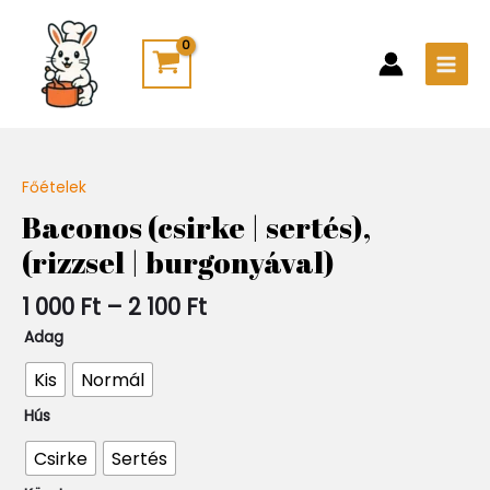
Skip
Main
to
Men
content
Ártartomány:
Főételek
Quantity
1
Baconos (csirke | sertés),
000 Ft
(rizzsel | burgonyával)
-
2
100 Ft
1 000
Ft
–
2 100
Ft
Adag
Kis
Normál
Hús
Csirke
Sertés