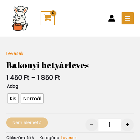
Skip
Main
to
Men
content
Ártartomány:
Levesek
Quantity
1
Bakonyi betyárleves
450 Ft
-
1 450
Ft
–
1 850
Ft
1
850 Ft
Adag
Kis
Normál
Nem elérhető
-
+
Cikkszám:
N/A
Kategória:
Levesek