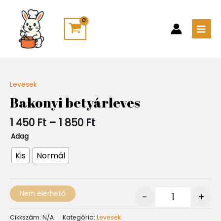
Skip
Main
to
Men
content
Ártartomány:
Levesek
Quantity
1
Bakonyi betyárleves
450 Ft
-
1 450
Ft
–
1 850
Ft
1
850 Ft
Adag
Kis
Normál
Nem elérhető
-
+
Cikkszám:
N/A
Kategória:
Levesek