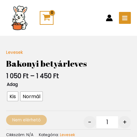
Skip
Main
to
Men
content
Ártartomány:
Levesek
Quantity
1
Bakonyi betyárleves
050 Ft
-
1 050
Ft
–
1 450
Ft
1
450 Ft
Adag
Kis
Normál
Nem elérhető
-
+
Cikkszám:
N/A
Kategória:
Levesek