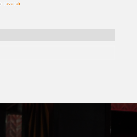
a:
Levesek