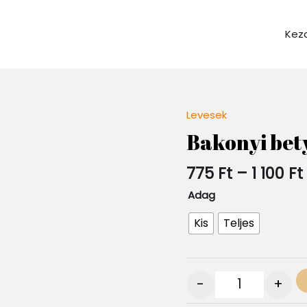
Kez
Levesek
Quantity
Bakonyi bet
1
775
Ft
–
1 100
Ft
Adag
Kis
Teljes
-
+