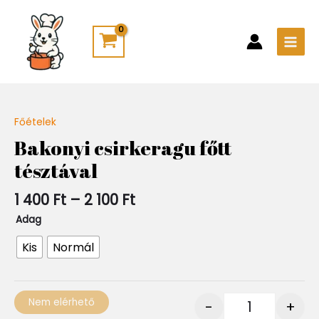
Skip
Main
to
Men
content
Ártartomány:
Főételek
Quantity
1
Bakonyi csirkeragu főtt
400 Ft
tésztával
-
2
100 Ft
1 400
Ft
–
2 100
Ft
Adag
Kis
Normál
Nem elérhető
-
+