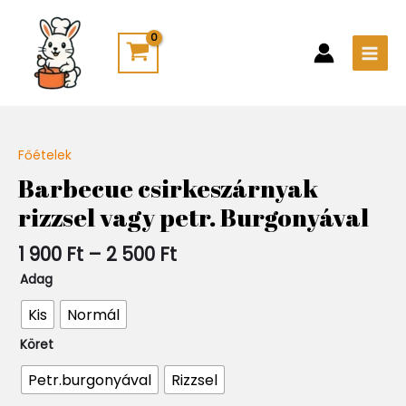
Skip
Main
to
Men
content
Ártartomány:
Főételek
Quantity
1
Barbecue csirkeszárnyak
900 Ft
rizzsel vagy petr. Burgonyával
-
2
500 Ft
1 900
Ft
–
2 500
Ft
Adag
Kis
Normál
Köret
Petr.burgonyával
Rizzsel