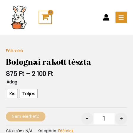
Skip
Main
to
Men
content
Ártartomány:
Főételek
Quantity
875 Ft
Bolognai rakott tészta
-
2
875
Ft
–
2 100
Ft
100 Ft
Adag
Kis
Teljes
Nem elérhető
-
+
Cikkszám:
N/A
Kategória:
Főételek