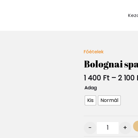
Kez
Főételek
Quantity
Bolognai spa
1 400
Ft
–
2 100
Adag
Kis
Normál
-
+