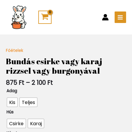
Skip
Main
to
Men
content
Ártartomány:
Főételek
Quantity
875 Ft
Bundás csirke vagy karaj
-
rizzsel vagy burgonyával
2
100 Ft
875
Ft
–
2 100
Ft
Adag
Kis
Teljes
Hús
Csirke
Karaj