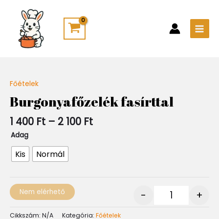
Skip
Main
to
Men
content
Ártartomány:
Főételek
Quantity
1
Burgonyafőzelék fasírttal
400 Ft
-
1 400
Ft
–
2 100
Ft
2
100 Ft
Adag
Kis
Normál
Nem elérhető
-
+
Cikkszám:
N/A
Kategória:
Főételek