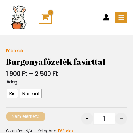
Skip
Main
to
Men
content
Ártartomány:
Főételek
Quantity
1
Burgonyafőzelék fasírttal
900 Ft
-
1 900
Ft
–
2 500
Ft
2
500 Ft
Adag
Kis
Normál
Nem elérhető
-
+
Cikkszám:
N/A
Kategória:
Főételek