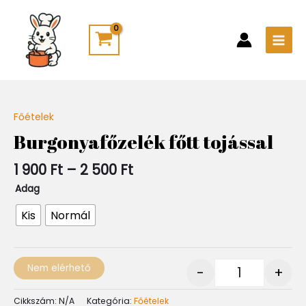
Skip
Main
to
Men
content
Ártartomány:
Főételek
Quantity
1
Burgonyafőzelék főtt tojással
900 Ft
-
1 900
Ft
–
2 500
Ft
2
500 Ft
Adag
Kis
Normál
Nem elérhető
-
+
Cikkszám:
N/A
Kategória:
Főételek