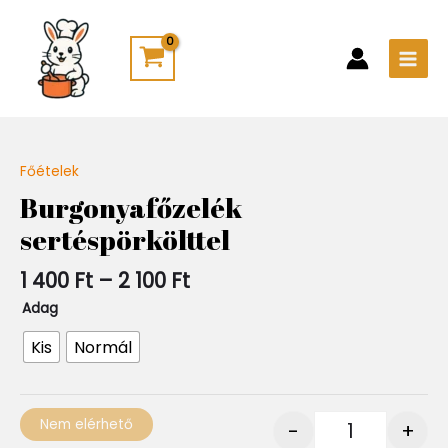
Skip
Main
to
Men
content
Ártartomány:
Főételek
Quantity
1
Burgonyafőzelék
400 Ft
sertéspörkölttel
-
2
100 Ft
1 400
Ft
–
2 100
Ft
Adag
Kis
Normál
Nem elérhető
-
+