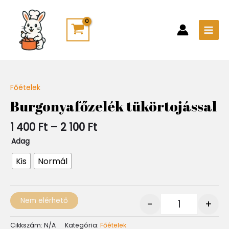
Skip
Main
to
Men
content
Ártartomány:
Főételek
Quantity
1
Burgonyafőzelék tükörtojással
400 Ft
-
1 400
Ft
–
2 100
Ft
2
100 Ft
Adag
Kis
Normál
Nem elérhető
-
+
Cikkszám:
N/A
Kategória:
Főételek