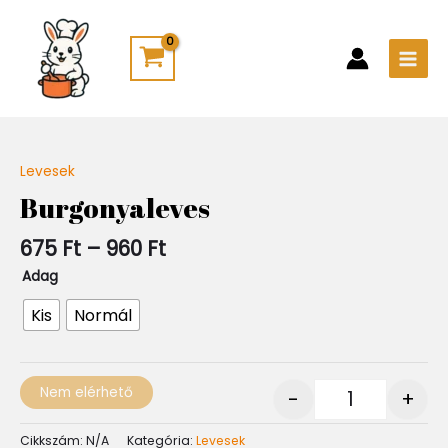
Skip
Main
to
Men
content
Ártartomány:
Levesek
Quantity
675 Ft
Burgonyaleves
-
960 Ft
675
Ft
–
960
Ft
Adag
Kis
Normál
Nem elérhető
-
+
Cikkszám:
N/A
Kategória:
Levesek