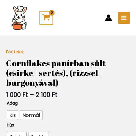
Skip
Main
to
Men
content
Ártartomány:
Főételek
Quantity
1
Cornflakes panírban sült
000 Ft
(csirke | sertés), (rizzsel |
-
2
burgonyával)
100 Ft
1 000
Ft
–
2 100
Ft
Adag
Kis
Normál
Hús