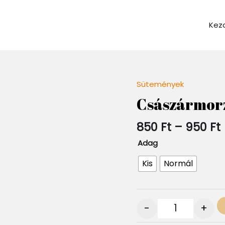
Kez
Sütemények
Quantity
Császármorz
850
Ft
–
950
Ft
Adag
Kis
Normál
-
+