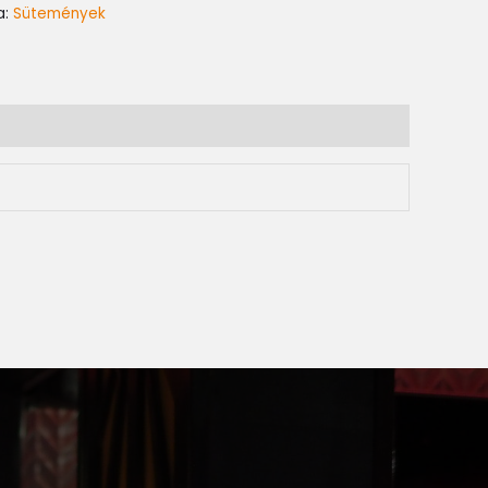
a:
Sütemények