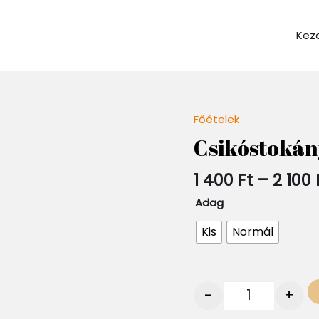
Kez
Főételek
Quantity
Csikóstokán
1 400
Ft
–
2 100
Adag
Kis
Normál
-
+