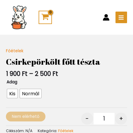
Skip
Main
to
Men
content
Ártartomány:
Főételek
Quantity
1
Csirkepörkölt főtt tészta
900 Ft
-
1 900
Ft
–
2 500
Ft
2
500 Ft
Adag
Kis
Normál
Nem elérhető
-
+
Cikkszám:
N/A
Kategória:
Főételek