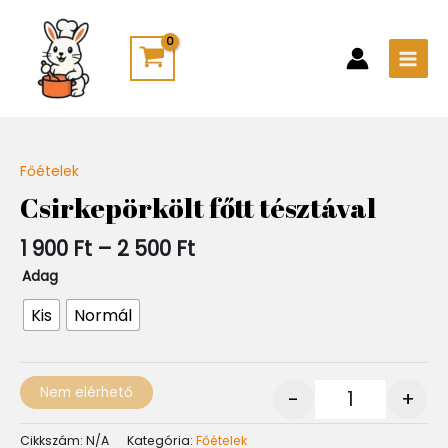
Skip
Main
to
Men
content
Ártartomány:
Főételek
Quantity
1
Csirkepörkölt főtt tésztával
900 Ft
-
1 900
Ft
–
2 500
Ft
2
500 Ft
Adag
Kis
Normál
Nem elérhető
-
+
Cikkszám:
N/A
Kategória:
Főételek