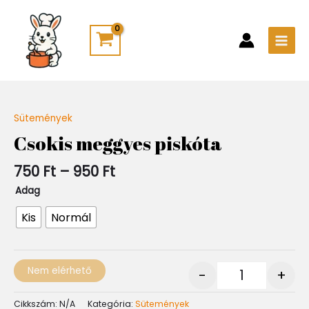
Skip
Main
to
Men
content
Ártartomány:
Sütemények
Quantity
750 Ft
Csokis meggyes piskóta
-
950 Ft
750
Ft
–
950
Ft
Adag
Kis
Normál
Nem elérhető
-
+
Cikkszám:
N/A
Kategória:
Sütemények