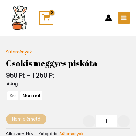
Skip
Main
to
Men
content
Ártartomány:
Sütemények
Quantity
950 Ft
Csokis meggyes piskóta
-
1
950
Ft
–
1 250
Ft
250 Ft
Adag
Kis
Normál
Nem elérhető
-
+
Cikkszám:
N/A
Kategória:
Sütemények