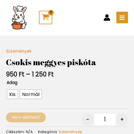
Skip
Main
to
Men
content
Ártartomány:
Sütemények
Quantity
950 Ft
Csokis meggyes piskóta
-
1
950
Ft
–
1 250
Ft
250 Ft
Adag
Kis
Normál
Nem elérhető
-
+
Cikkszám:
N/A
Kategória:
Sütemények