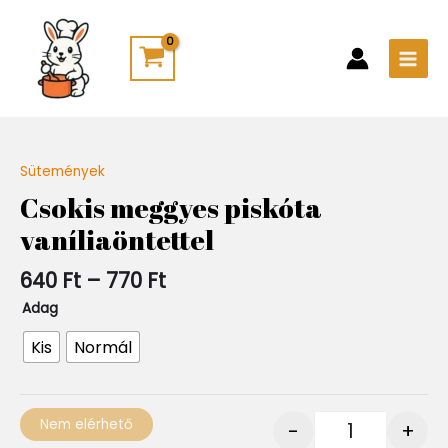
Skip
Main
to
Men
content
Ártartomány:
Sütemények
Quantity
640 Ft
Csokis meggyes piskóta
-
vaníliaöntettel
770 Ft
640
Ft
–
770
Ft
Adag
Kis
Normál
Nem elérhető
-
+