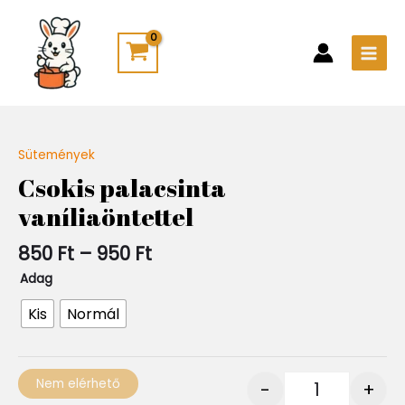
Skip
Main
to
Men
content
Ártartomány:
Sütemények
Quantity
850 Ft
Csokis palacsinta
-
vaníliaöntettel
950 Ft
850
Ft
–
950
Ft
Adag
Kis
Normál
Nem elérhető
-
+