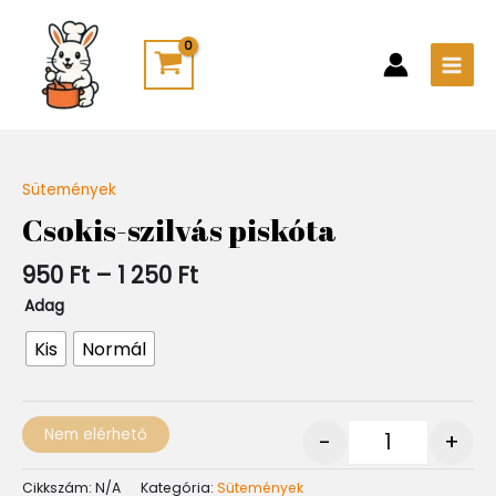
Skip
Main
to
Men
content
Ártartomány:
Sütemények
Quantity
950 Ft
Csokis-szilvás piskóta
-
1
950
Ft
–
1 250
Ft
250 Ft
Adag
Kis
Normál
Nem elérhető
-
+
Cikkszám:
N/A
Kategória:
Sütemények