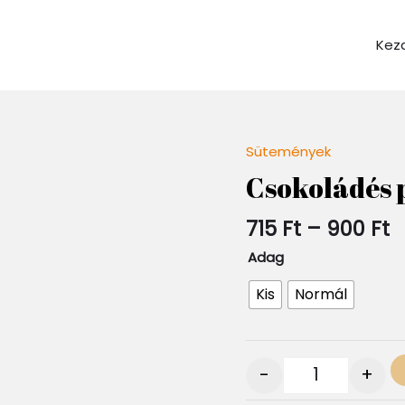
Kez
Á
Sütemények
Quantity
7
Csokoládés p
-
9
715
Ft
–
900
Ft
Adag
Kis
Normál
-
+