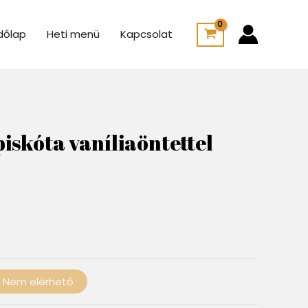
dőlap
Heti menü
Kapcsolat
rtartomány:
15 Ft
iskóta vaníliaöntettel
00 Ft
Nem elérhető