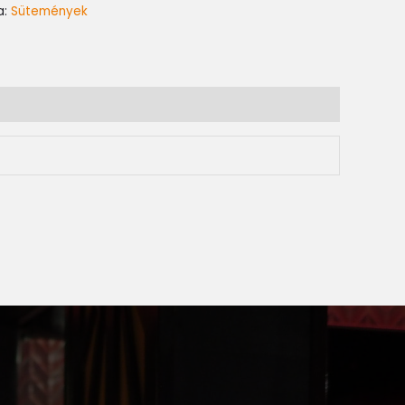
a:
Sütemények