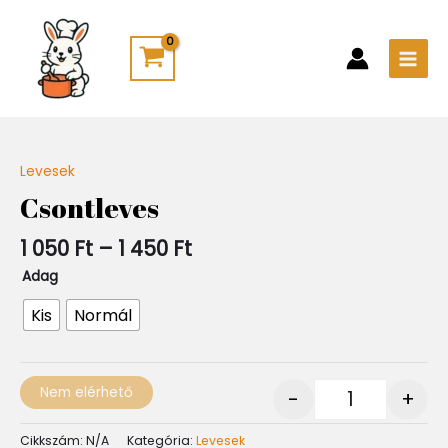
Skip
Main
to
Men
content
Ártartomány:
Levesek
Quantity
1
Csontleves
050 Ft
-
1 050
Ft
–
1 450
Ft
1
450 Ft
Adag
Kis
Normál
Nem elérhető
-
+
Cikkszám:
N/A
Kategória:
Levesek