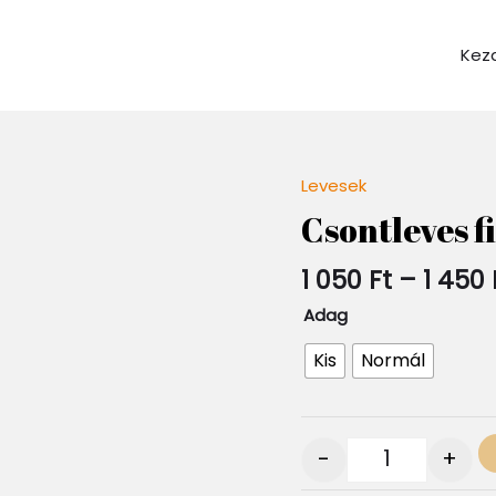
Kez
Levesek
Quantity
Csontleves f
1 050
Ft
–
1 450
Adag
Kis
Normál
-
+