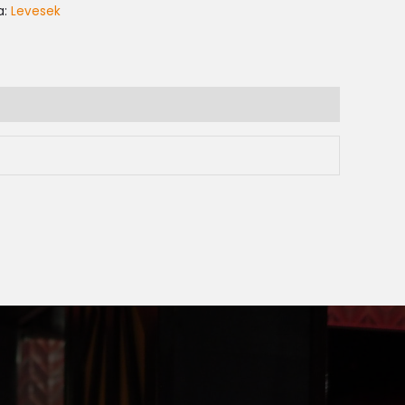
a:
Levesek