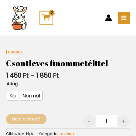
Skip
Main
to
Men
content
Ártartomány:
Levesek
Quantity
1
Csontleves finommetélttel
450 Ft
-
1 450
Ft
–
1 850
Ft
1
850 Ft
Adag
Kis
Normál
Nem elérhető
-
+
Cikkszám:
N/A
Kategória:
Levesek