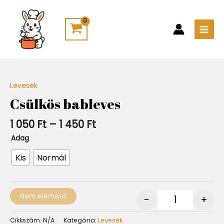
Skip
Main
to
Men
content
Ártartomány:
Levesek
Quantity
1
Csülkös bableves
050 Ft
-
1 050
Ft
–
1 450
Ft
1
450 Ft
Adag
Kis
Normál
Nem elérhető
-
+
Cikkszám:
N/A
Kategória:
Levesek