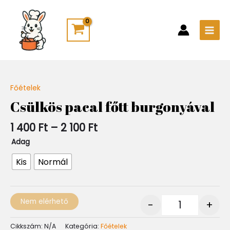
Skip
Main
to
Men
content
Ártartomány:
Főételek
Quantity
1
Csülkös pacal főtt burgonyával
400 Ft
-
1 400
Ft
–
2 100
Ft
2
100 Ft
Adag
Kis
Normál
Nem elérhető
-
+
Cikkszám:
N/A
Kategória:
Főételek