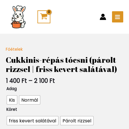
Skip
Main
to
Men
content
Ártartomány:
Főételek
Quantity
1
Cukkinis-répás tócsni (párolt
400 Ft
rizzsel | friss kevert salátával)
-
2
100 Ft
1 400
Ft
–
2 100
Ft
Adag
Kis
Normál
Köret
friss kevert salátával
Párolt rizzsel