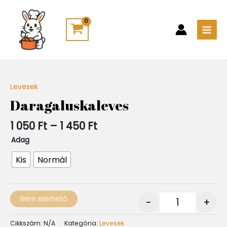
Skip
Main
to
Men
content
Ártartomány:
Levesek
Quantity
1
Daragaluskaleves
050 Ft
-
1 050
Ft
–
1 450
Ft
1
450 Ft
Adag
Kis
Normál
Nem elérhető
-
+
Cikkszám:
N/A
Kategória:
Levesek