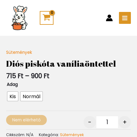
Skip
Main
to
Men
content
Ártartomány:
Sütemények
Quantity
715 Ft
Diós piskóta vaníliaöntettel
-
900 Ft
715
Ft
–
900
Ft
Adag
Kis
Normál
Nem elérhető
-
+
Cikkszám:
N/A
Kategória:
Sütemények