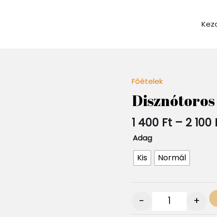
Kez
Főételek
Quantity
Disznótoros
1 400
Ft
–
2 100
Adag
Kis
Normál
-
+