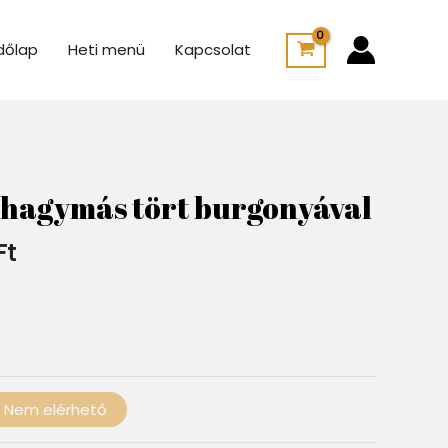
dőlap
Heti menü
Kapcsolat
Ártartomány:
1
 hagymás tört burgonyával
400 Ft
-
Ft
2
100 Ft
Nem elérhető