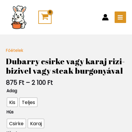
Skip
Main
to
Men
content
Ártartomány:
Főételek
Quantity
875 Ft
Dubarry csirke vagy karaj rizi-
-
bizivel vagy steak burgonyával
2
100 Ft
875
Ft
–
2 100
Ft
Adag
Kis
Teljes
Hús
Csirke
Karaj