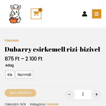
Skip
Main
to
Men
content
Ártartomány:
Főételek
Quantity
875 Ft
Dubarry csirkemell rizi-bizivel
-
2
875
Ft
–
2 100
Ft
100 Ft
Adag
Kis
Normál
Nem elérhető
-
+
Cikkszám:
N/A
Kategória:
Főételek