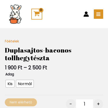
Skip
Main
to
Men
content
Ártartomány:
Főételek
Quantity
1
Duplasajtos-baconos
900 Ft
tollhegytészta
-
2
500 Ft
1 900
Ft
–
2 500
Ft
Adag
Kis
Normál
Nem elérhető
-
+