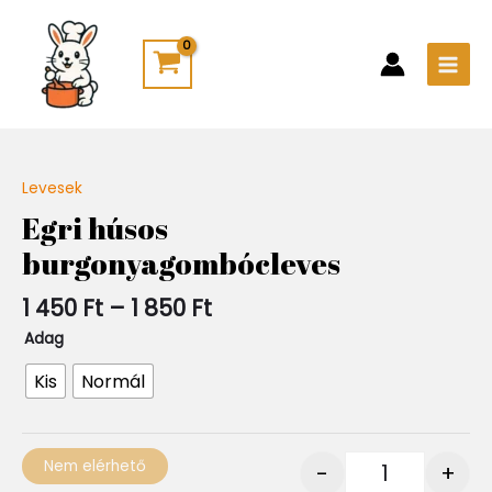
Skip
Main
to
Men
content
Ártartomány:
Levesek
Quantity
1
Egri húsos
450 Ft
burgonyagombócleves
-
1
850 Ft
1 450
Ft
–
1 850
Ft
Adag
Kis
Normál
Nem elérhető
-
+